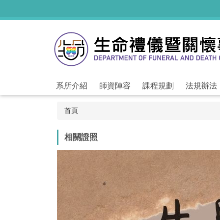
跳
到
主
要
內
容
區
系所介紹
師資陣容
課程規劃
法規辦法
首頁
相關證照