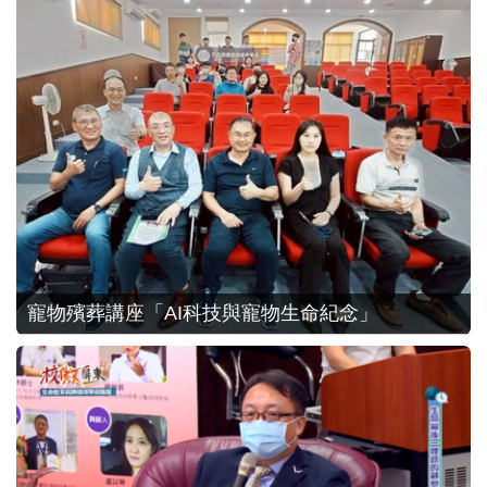
學習變傳奇」方美珍心理師
114.10.17參訪龍巖 ‑ 光之門殯儀館、天成圓滿
寵物殯葬講座「AI科技與寵物生命紀念」
生命紀念館