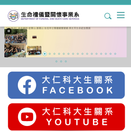
跳
到
1
主
要
內
容
區