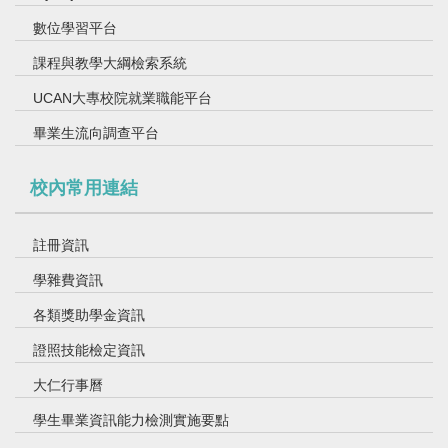
114.09.13 114學年度新生歡迎會
數位學習平台
課程與教學大綱檢索系統
UCAN大專校院就業職能平台
畢業生流向調查平台
校內常用連結
註冊資訊
115.04.23 寵物生命紀念事業設施參訪
學雜費資訊
各類獎助學金資訊
證照技能檢定資訊
大仁行事曆
學生畢業資訊能力檢測實施要點