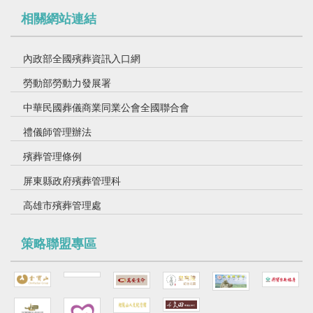
相關網站連結
115.04.16 強強聯手：業界導師引領思辨
內政部全國殯葬資訊入口網
勞動部勞動力發展署
中華民國葬儀商業同業公會全國聯合會
禮儀師管理辦法
殯葬管理條例
屏東縣政府殯葬管理科
高雄市殯葬管理處
115.04.09寵物殯葬講座「讓愛不離開：AI 科
策略聯盟專區
技守護寵物記憶與生命紀念」